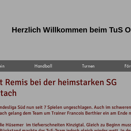
Herzlich Willkommen beim TuS O
ein
Handball
Turnen
För
t Remis bei der heimstarken SG
ltach
andesliga Süd nun seit 7 Spielen ungeschlagen. Auch im schweren
ch gelang dem Team um Trainer Francois Berthier ein am Ende no
die Hüsemer im tiefverschneiten Kinzigtal. Gleich zu Beginn mus
 Rückstand machte das TuS-Team jedoch gleich wieder wett. In d