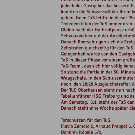
jedoch der Gastgeber das bessere T
konnten die Schwarzwälder ihren kn
gehen. Beim TuS fehlte in dieser P
Trotzdem blieb der TuS immer dran 
Gleich nach der Halbzeitpause erhöh
Schwarzwälder auf der Anzeigetafel
Danach überschlugen sich die Ereig
Zeitstrafen gleichzeitig für den Tu
Gelegenheit wurde von den Gastgebe
TuS in dieser Phase vor einem größ
TuS-Team , das sich hier völlig benac
So stand die Partie in der 50. Minu
Waagschale. In den Schlussminuten 
noch den 28:28 Ausgleichstreffer, d
Der TuS Oberhausen steht nun nach 
Tabellenführer HSG Freiburg und d
Am Samstag, 6.1. steht der TuS dann
Danach steht eine Woche später die
Torschützen für den TuS:
Flavio Zamolo 5, Arnaud Freppel 6, 
Dominik Köbele 5/1,