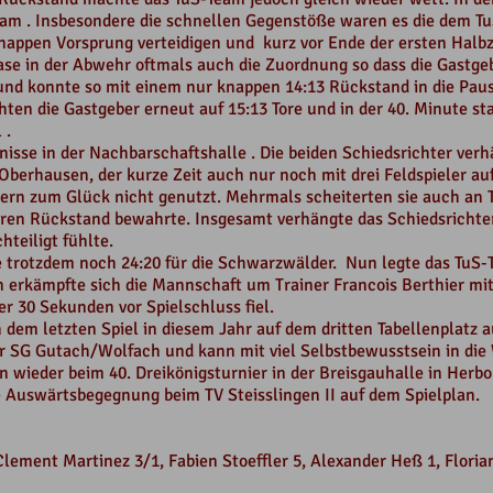
eam . Insbesondere die schnellen Gegenstöße waren es die dem T
appen Vorsprung verteidigen und kurz vor Ende der ersten Halbze
hase in der Abwehr oftmals auch die Zuordnung so dass die Gastge
und konnte so mit einem nur knappen 14:13 Rückstand in die Pau
ten die Gastgeber erneut auf 15:13 Tore und in der 40. Minute st
 .
nisse in der Nachbarschaftshalle . Die beiden Schiedsrichter ver
S Oberhausen, der kurze Zeit auch nur noch mit drei Feldspieler au
rn zum Glück nicht genutzt. Mehrmals scheiterten sie auch an To
eren Rückstand bewahrte. Insgesamt verhängte das Schiedsrichter
hteiligt fühlte.
te trotzdem noch 24:20 für die Schwarzwälder. Nun legte das TuS-
erkämpfte sich die Mannschaft um Trainer Francois Berthier mit
er 30 Sekunden vor Spielschluss fiel.
dem letzten Spiel in diesem Jahr auf dem dritten Tabellenplatz 
er SG Gutach/Wolfach und kann mit viel Selbstbewusstsein in di
 wieder beim 40. Dreikönigsturnier in der Breisgauhalle in Herb
 Auswärtsbegegnung beim TV Steisslingen II auf dem Spielplan.
Clement Martinez 3/1, Fabien Stoeffler 5, Alexander Heß 1, Floria