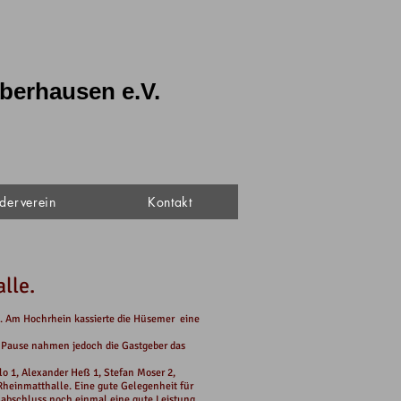
berhausen e.V.
derverein
Kontakt
lle.
. Am Hochrhein kassierte die Hüsemer eine
er Pause nahmen jedoch die Gastgeber das
lo 1, Alexander Heß 1, Stefan Moser 2,
einmatthalle. Eine gute Gelegenheit für
nabschluss noch einmal eine gute Leistung