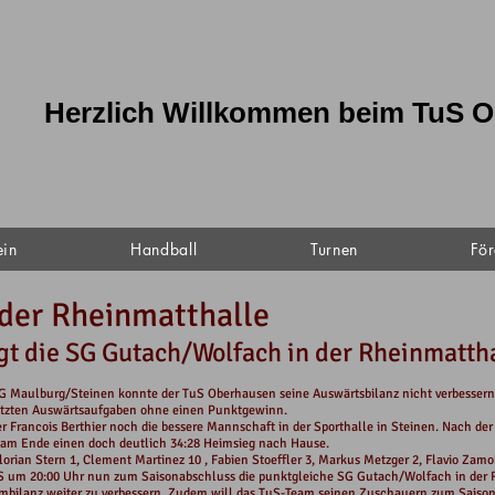
Herzlich Willkommen beim TuS O
ein
Handball
Turnen
För
 der Rheinmatthalle
 die SG Gutach/Wolfach in der Rheinmattha
G Maulburg/Steinen konnte der TuS Oberhausen seine Auswärtsbilanz nicht verbessern
letzten Auswärtsaufgaben ohne einen Punktgewinn.
er Francois Berthier noch die bessere Mannschaft in der Sporthalle in Steinen. Nach d
n am Ende einen doch deutlich 34:28 Heimsieg nach Hause.
orian Stern 1, Clement Martinez 10 , Fabien Stoeffler 3, Markus Metzger 2, Flavio Zamo
um 20:00 Uhr nun zum Saisonabschluss die punktgleiche SG Gutach/Wolfach in der Rh
imbilanz weiter zu verbessern. Zudem will das TuS-Team seinen Zuschauern zum Saiso