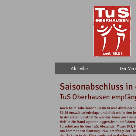
Aktuelles
Der Ver
Saisonabschluss in
TuS Oberhausen empfängt
Auch beim Tabellenschlusslicht und Absteiger S
34:28 Auswärtsniederlage und blieb wie in den 
In der ersten Spielhälfte war das Team um Train
Heft in die Hand agierten aggressiver und fuhre
Torschützen für den TuS: Alexander Moser 8/3, Fl
Am kommenden Samstag, 29.4. empfängt der TuS 
den TuS die in der Rückrunde fast makellose He