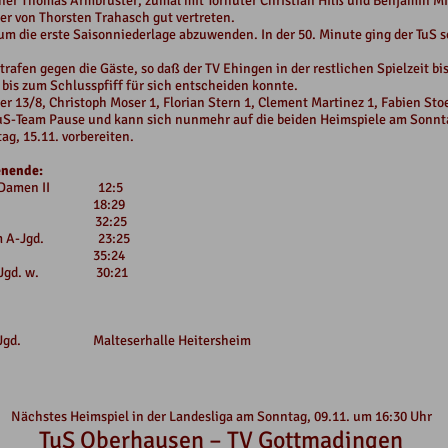
iner Thomas Armbruster, zumal mit Torhüter Christian Hilß und Benjamin M
r von Thorsten Trahasch gut vertreten.
um die erste Saisonniederlage abzuwenden. In der 50. Minute ging der TuS s
rafen gegen die Gäste, so daß der TV Ehingen in der restlichen Spielzeit b
 bis zum Schlusspfiff für sich entscheiden konnte.
r 13/8, Christoph Moser 1, Florian Stern 1, Clement Martinez 1, Fabien Stoe
Team Pause und kann sich nunmehr auf die beiden Heimspiele am Sonnta
g, 15.11. vorbereiten.
enende:
urg Damen II 12:5
heim I 18:29
gen II 32:25
zheim A-Jgd. 23:25
Jgd. II 35:24
uS D-Jgd. w. 30:21
uS A-Jgd. Malteserhalle Heitersheim
Nächstes Heimspiel in der Landesliga am Sonntag, 09.11. um 16:30 Uhr
TuS Oberhausen – TV Gottmadingen