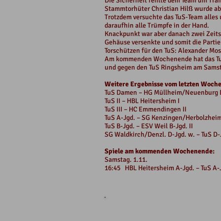
Die Sicherheit fehlte dem Team um Tra
Stammtorhüter Christian Hilß wurde abe
Trotzdem versuchte das TuS-Team alles 
daraufhin alle Trümpfe in der Hand.
Knackpunkt war aber danach zwei Zeitst
Gehäuse versenkte und somit die Partie
Torschützen für den TuS: Alexander Mose
Am kommenden Wochenende hat das TuS-
und gegen den TuS Ringsheim am Samsta
Weitere Ergebnisse vom letzten Woch
TuS Damen – HG Müllheim/Neuenb
TuS II – HBL Heiters
TuS III – HC Emmendin
TuS A-Jgd. – SG Kenzingen/Herbol
TuS B-Jgd. – ESV Weil B-
SG Waldkirch/Denzl. D-Jgd. w. – T
Spiele am kommenden Wochenende:
Samstag. 1.11.
16:45 HBL Heitersheim A-Jgd. – T